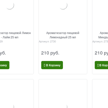
затор пищевой Лимон
Ароматизатор пищевой
Арома
- Лайм 25 мл
Лимонадный 25 мл
Минда
29
Артикул:
2730
Артикул:
273
уб.
210
 руб.
210
 р
рзину
В Корзину
В Кор