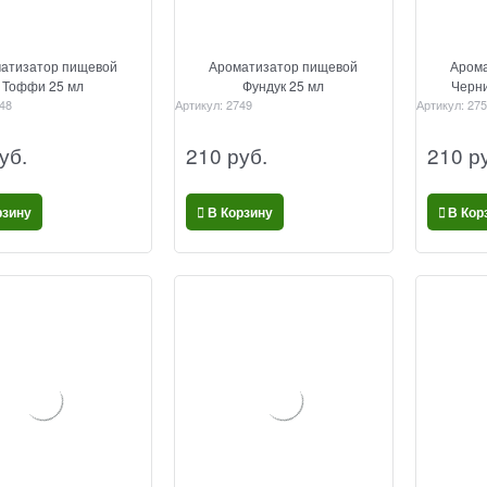
атизатор пищевой
Ароматизатор пищевой
Арома
Тоффи 25 мл
Фундук 25 мл
Черни
48
Артикул:
2749
Артикул:
275
уб.
210
 руб.
210
 р
рзину
В Корзину
В Кор