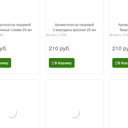
атизатор пищевой
Ароматизатор пищевой
Арома
енные сливки 25 мл
Смородина красная 25 мл
Твор
43
Артикул:
2745
Артикул:
274
уб.
210
 руб.
210
 р
рзину
В Корзину
В Кор