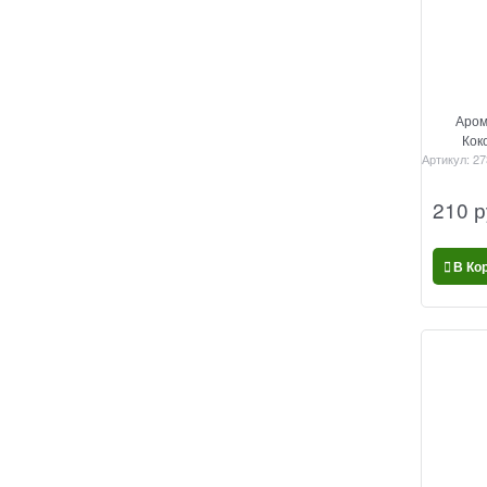
Аром
Кок
Артикул:
27
210
 р
В Ко