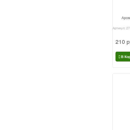
Аром
Артикул:
27
210
 р
В Ко