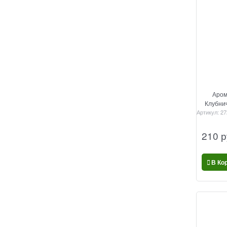
Аром
Клубнич
Артикул:
27
210
 р
В Ко