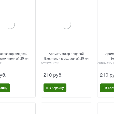
атизатор пищевой
Ароматизатор пищевой
Арома
ьно - пряный 25 мл
Ванильно - шоколадный 25 мл
Зе
11
Артикул:
2712
Артикул:
271
уб.
210
 руб.
210
 р
рзину
В Корзину
В Кор