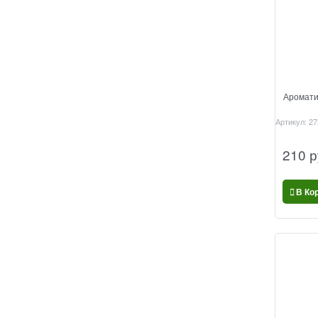
Аромати
Артикул:
27
210
 р
В Ко