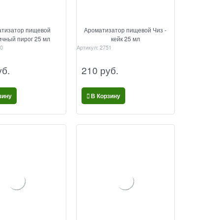
тизатор пищевой
Ароматизатор пищевой Чиз -
чный пирог 25 мл
кейк 25 мл
0
Артикул:
2751
уб.
210
 руб.
зину
В Корзину