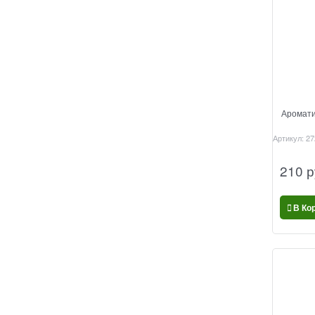
Аромати
Артикул:
27
210
 р
В Ко