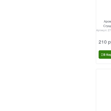
Аром
Сгущ
Артикул:
27
210
 р
В Ко