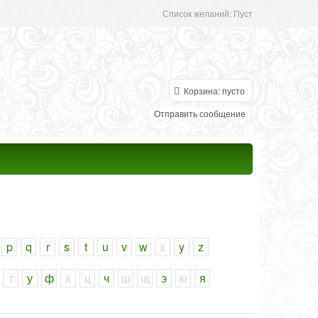
Список желаний:
Пуст
Корзина:
пусто
Отправить сообщение
p
q
r
s
t
u
v
w
x
y
z
т
у
ф
х
ц
ч
ш
щ
э
ю
я