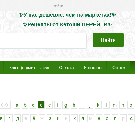
Войти
✨
У нас дешевле, чем на маркетах
!
✨
✨Рецепты от Кетоши
ПЕРЕЙТИ
✨
Найти
Как оформить заказ
Оплата
Контакты
Оптом
0-9
a
b
c
d
e
f
g
h
i
j
k
l
m
n
o
в
г
д
е
ё
ж
з
и
й
к
л
м
н
о
п
р
с